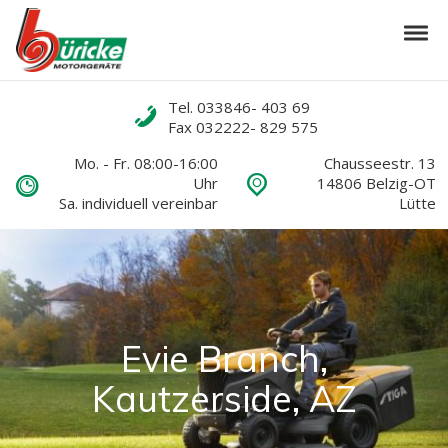
Skip to navigation
Skip to content
Tog
Büricke-Motorgeräte
Ihr Partner für Garten- und Kommunaltechnik
Call us
Tel. 033846- 403 69
Fax 032222- 829 575
Mo. - Fr. 08:00-16:00
Chausseestr. 13
Uhr
14806 Belzig-OT
Sa. individuell vereinbar
Lütte
Evie Branch,
Kautzerside, AZ